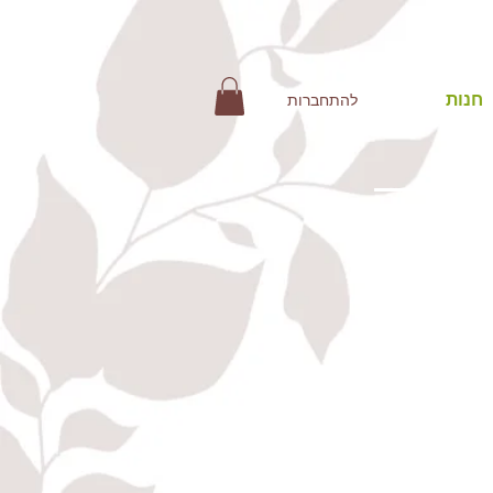
חנות
להתחברות
י גת. (פרטי
שמירה על
לה בתוך 4 ימי עסקים מיום ההזמנה, אך ב95% מהמקרים החבילה
ופים ;)