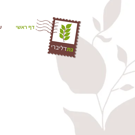
דף ראשי
ש
כמעט ואין מג
התשלום שלכם 
אנו מספקים ג
טריות מקסימ
תשלח כבר בי
כמו כן, אנו נ
פשוט כות