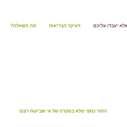
לא יעבדו עליכם
העיקר הבריאות
מה השאלה?
דלים או אתרים המאפשרים הזמנה ותשלום מאובטח באינטרנט עבור על
אינם נחשפים בפנינו - רק פרטי המשלוח)
ת ללקוחות פרטיים בכל רחבי הארץ במחירים הכי הוגנים שניתן, תוך 
לית עם משלוח אקספרס ישירות מהשדה ללקוח.
אנו מתחייבים לספק את החבי
ום למחרת.
ותנים אחריות מלאה, כפי שלא תקבלו בשומקום אחר...👇
החזר כספי מלא במקרה של אי שביעות רצון!
בים לנו ומקבלים את הכסף בחזרה בלי שאלות מיותרות ובלי פרצ